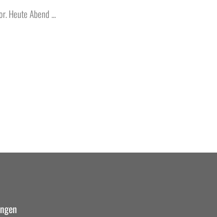
r. Heute Abend ...
ungen
II