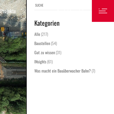
Projekte
Karriere
Kontakt
Bauüberwacher Oberbau / KIB
Bauüberwacher Elektrotechnik
Kategorien
Bauüberwacher LST
Bauüberwacher Oberbau / KIB
Alle
(217)
Fachbauüberwacher Oberbau
Bauüberwacher Elektrotechnik
Baustellen
(54)
Fachbauüberwacher Elektrotechnik
Bauüberwacher LST
Gut zu wissen
(31)
Fachbauüberwacher LST
Fachbauüberwacher Oberbau
INsights
(61)
Bauüberwacher Umwelt
Fachbauüberwacher Elektrotechnik
Was macht ein Bauüberwacher Bahn?
(7)
Bautechniker Hochbau / Tiefbau
Fachbauüberwacher LST
Bauüberwacher Umwelt
Bautechniker Hochbau / Tiefbau