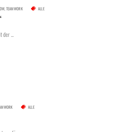
LOW
TEAMWORK
ALLE
“
 der ...
EAMWORK
ALLE