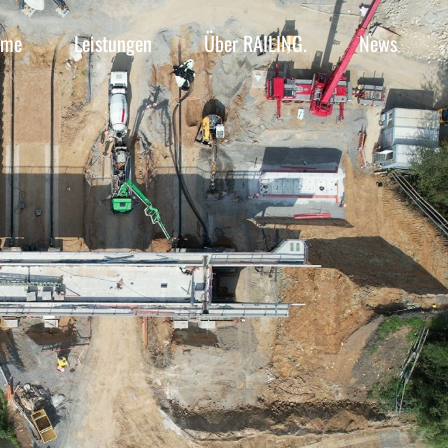
ome
Leistungen
Über RAILING.
News
Bauüberwacher Bahn
Baubetriebsplanung
Betra-Antrag
Bauüberwacher Bahn
Umweltfachliche Bauüberwachung
Baubetriebsplanung
Technisch Berechtigte
Betra-Antrag
Sicherheit im Gleisbereich
Umweltfachliche Bauüberwachung
Sicherheits- & Gesundheitsschutz
Technisch Berechtigte
Kreuzungen über dem Gleis
Sicherheit im Gleisbereich
Kreuzungen unter dem Gleis
Sicherheits- & Gesundheitsschutz
Kreuzungen über dem Gleis
Kreuzungen unter dem Gleis