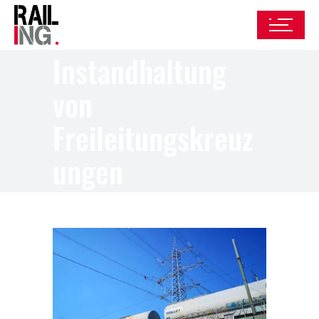
Instandhaltung
von
Freileitungskreuz
ungen