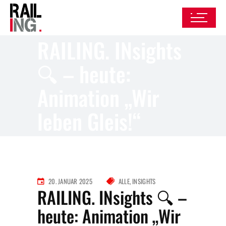
RAILING. INsights
🔍 – heute:
Animation „Wir
leben Gleis!“
20. JANUAR 2025
ALLE
INSIGHTS
RAILING. INsights 🔍 –
heute: Animation „Wir