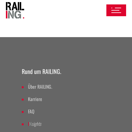
Rund um RAILING.
Über RAILING.
Karriere
FAQ
I
N
sights