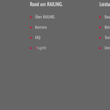
Rund um RAILING.
Leist
Über RAILING.
Bau
Karriere
Bet
FAQ
Tec
I
N
sights
Umw