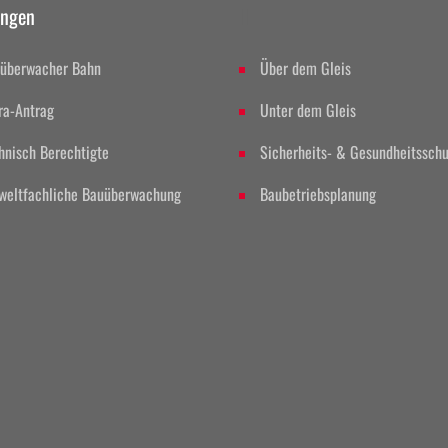
ungen
II
überwacher Bahn
Über dem Gleis
ra-Antrag
Unter dem Gleis
hnisch Berechtigte
Sicherheits- & Gesundheitsschu
eltfachliche Bauüberwachung
Baubetriebsplanung