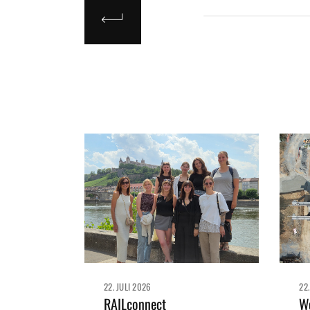
22. JULI 2026
22
RAILconnect
We