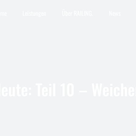
ome
Leistungen
Über RAILING.
News
Bauüberwacher Bahn
Baubetriebsplanung
Betra-Antrag
Bauüberwacher Bahn
Umweltfachliche Bauüberwachung
Baubetriebsplanung
Technisch Berechtigte
Betra-Antrag
Sicherheit im Gleisbereich
Umweltfachliche Bauüberwachung
Sicherheits- & Gesundheitsschutz
Technisch Berechtigte
Heute: Teil 10 – Weic
Kreuzungen über dem Gleis
Sicherheit im Gleisbereich
Kreuzungen unter dem Gleis
Sicherheits- & Gesundheitsschutz
Kreuzungen über dem Gleis
Kreuzungen unter dem Gleis