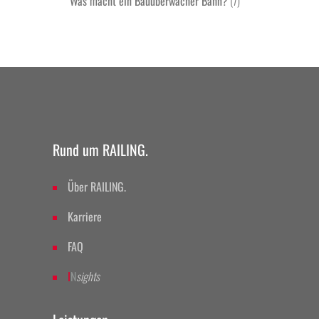
Was macht ein Bauüberwacher Bahn?
(7)
Rund um RAILING.
Über RAILING.
Karriere
FAQ
I
N
sights