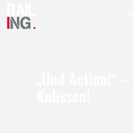
H
„Und Action!“ –
Kulissen!