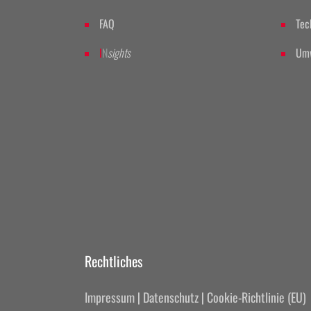
FAQ
Tec
I
N
sights
Umw
Rechtliches
Impressum
|
Datenschutz
|
Cookie-Richtlinie (EU)