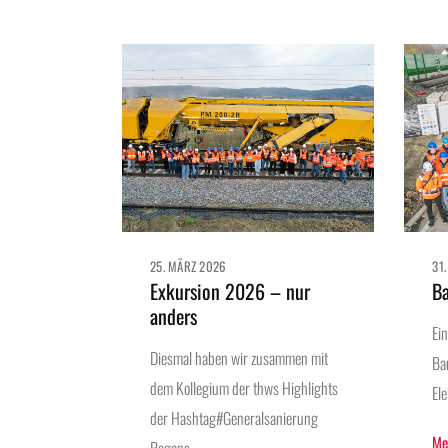
25. MÄRZ 2026
31
Exkursion 2026 – nur
B
anders
Ei
Diesmal haben wir zusammen mit
Ba
dem Kollegium der thws Highlights
El
der Hashtag#Generalsanierung
Me
Regens