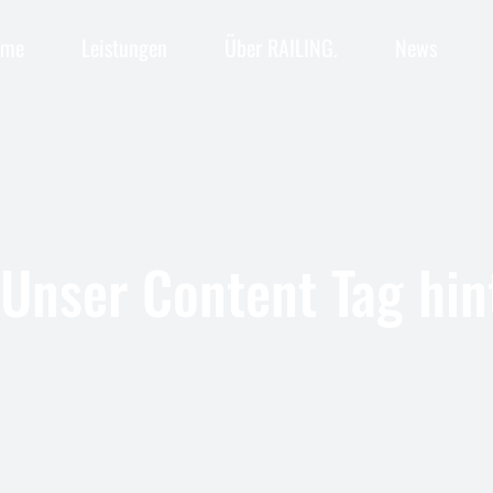
ome
Leistungen
Über RAILING.
News
Bauüberwacher Bahn
Baubetriebsplanung
Betra-Antrag
Bauüberwacher Bahn
Umweltfachliche Bauüberwachung
Baubetriebsplanung
Technisch Berechtigte
Betra-Antrag
Sicherheit im Gleisbereich
Umweltfachliche Bauüberwachung
 Unser Content Tag hin
Sicherheits- & Gesundheitsschutz
Technisch Berechtigte
Kreuzungen über dem Gleis
Sicherheit im Gleisbereich
Kreuzungen unter dem Gleis
Sicherheits- & Gesundheitsschutz
Kreuzungen über dem Gleis
Kreuzungen unter dem Gleis